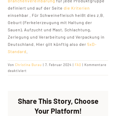
Branchenvereinbarung
für jede Produktgruppe
definiert und auf der Seite
die Kriterien
einsehbar . Für Schweinefleisch heißt dies z.B.
Geburt (Ferkelerzeugung mit Haltung der
Sauen), Aufzucht und Mast, Schlachtung,
Zerlegung und Verarbeitung und Verpackung in
Deutschland. Hier gilt künftig also der
5xD-
Standard
.
Von
Christina Burau
|
7. Februar 2024
|
FAQ
|
Kommentare
für
deaktiviert
Welche
Voraussetzungen
muss
ein
Share This Story, Choose
Produkt
erfüllen,
Your Platform!
damit