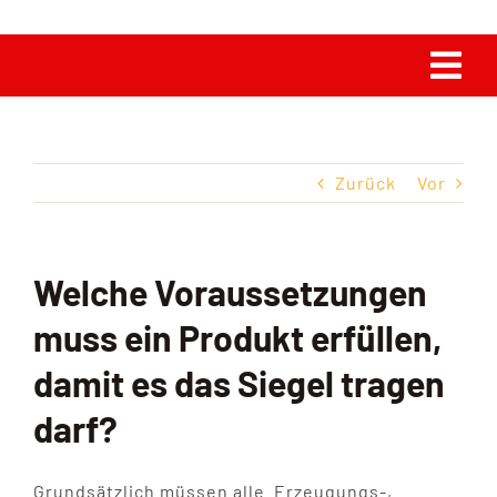
Tog
Navi
Home
Zurück
Vor
Die Zeichenfamilie
Zeichennutzung
Welche Voraussetzungen
muss ein Produkt erfüllen,
Unterlagen
damit es das Siegel tragen
darf?
Aktuelles
Grundsätzlich müssen alle Erzeugungs-,