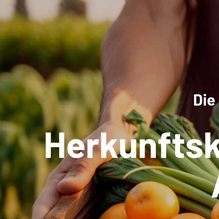
Die
Herkunfts