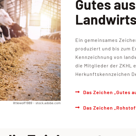
Gutes aus
Landwirts
Ein gemeinsames Zeichen
produziert und bis zum 
Kennzeichnung von landw
die Mitglieder der ZKHL e
Herkunftskennzeichen Deu
Das Zeichen „Gutes a
littlewolf1989 - stock.adobe.com
Das Zeichen „Rohstof