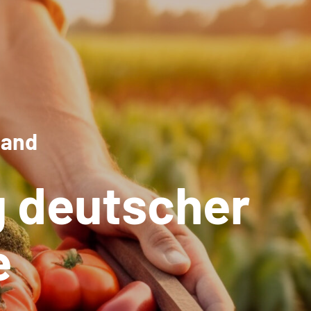
land
 deutscher
e