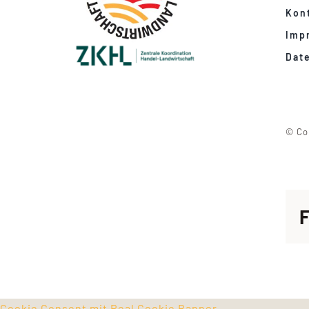
Kon
Imp
Dat
© Co
F
Cookie Consent mit Real Cookie Banner