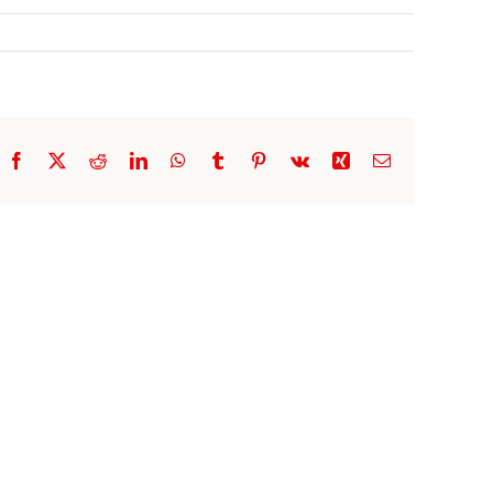
Facebook
X
Reddit
LinkedIn
WhatsApp
Tumblr
Pinterest
Vk
Xing
E-
Mail