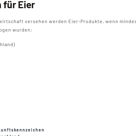
 für Eier
wirtschaft versehen werden Eier-Produkte, wenn minde
lzogen wurden:
chland)
kunftskennzeichen