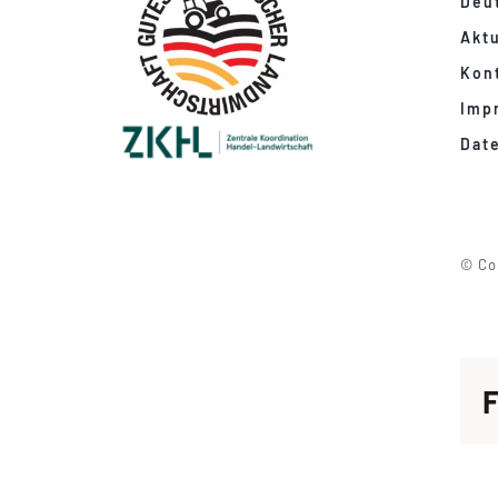
Deu
Aktu
Kon
Imp
Dat
© Co
F