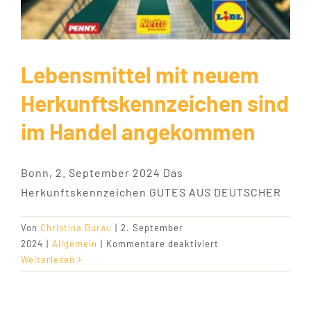
Lebensmittel mit neuem
Herkunftskennzeichen sind
im Handel angekommen
Bonn, 2. September 2024 Das
Herkunftskennzeichen GUTES AUS DEUTSCHER
Von
Christina Burau
|
2. September
für
2024
|
Allgemein
|
Kommentare deaktiviert
Lebensmittel
Weiterlesen
mit
neuem
Herkunftskennzeic