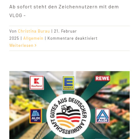
Kontakt
Ab sofort steht den Zeichennutzern mit dem
VLOG -
Von
Christina Burau
|
21. Februar
für
2025
|
Allgemein
|
Kommentare deaktiviert
VLOG
Weiterlesen
unterstützt
Kontrollen
von
Gutes
aus
deutscher
Landwirtschaft