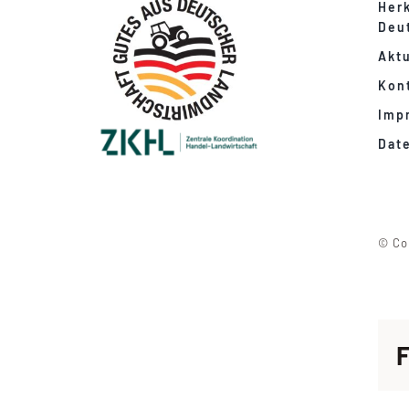
Her
Deu
Aktu
Kon
Imp
Dat
© Co
F