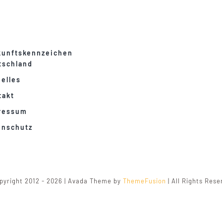
kunftskennzeichen
tschland
elles
takt
ressum
enschutz
pyright 2012 - 2026 | Avada Theme by
ThemeFusion
| All Rights Res