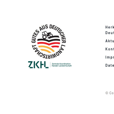
Her
Deu
Aktu
Kon
Imp
Dat
© Co